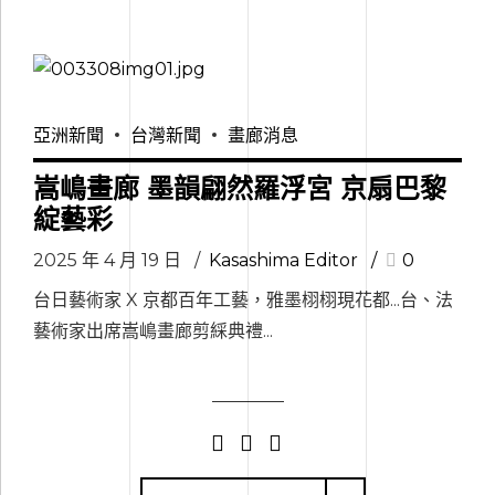
亞洲新聞
台灣新聞
畫廊消息
嵩嶋畫廊 墨韻翩然羅浮宮 京扇巴黎
綻藝彩
2025 年 4 月 19 日
Kasashima Editor
0
台日藝術家 X 京都百年工藝，雅墨栩栩現花都...台、法
藝術家出席嵩嶋畫廊剪綵典禮...