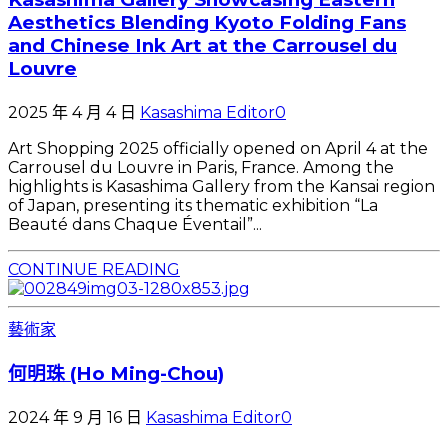
Aesthetics Blending Kyoto Folding Fans
and Chinese Ink Art at the Carrousel du
Louvre
2025 年 4 月 4 日
Kasashima Editor
0
Art Shopping 2025 officially opened on April 4 at the
Carrousel du Louvre in Paris, France. Among the
highlights is Kasashima Gallery from the Kansai region
of Japan, presenting its thematic exhibition “La
Beauté dans Chaque Éventail”...
CONTINUE READING
藝術家
何明珠 (Ho Ming-Chou)
2024 年 9 月 16 日
Kasashima Editor
0