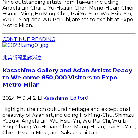
Nine outstanding artists from Taiwan, including
Angela Lin, Chang Yu-Hsuan, Chen Meng-Huan, Chien
Hsuan-Ming, Ho Ming-Chu, Tsai Yu-Yun, Wu Hsiu-Yin,
Wu Li-Ying, and Wu Pei-Chi, are set to exhibit at Expo
Metro Milan.
CONTINUE READING
北美新聞
畫廊消息
Kasashima Gallery and Asian Artists Ready
to Welcome 850,000 Visitors to Expo
Metro Milan
2024 年 9 月 2 日
Kasashima Editor
0
Highlight the rich cultural heritage and exceptional
creativity of Asian art, including Ho Ming-Chu, Shimizu
Yuzuki, Angela Lin, Wu Hsiu-Yin, Wu Pei-Chi, Wu Li-
Ying, Chang Yu-Hsuan, Chen Meng-Huan, Tsai Yu-Yun,
Chien Hsuan-Ming, and Sakaguchi Juri.