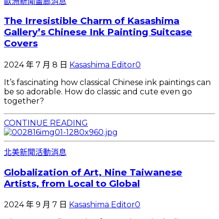
歐洲新聞
畫廊消息
The Irresistible Charm of Kasashima
Gallery’s Chinese Ink Painting Suitcase
Covers
2024 年 7 月 8 日
Kasashima Editor
0
It’s fascinating how classical Chinese ink paintings can
be so adorable. How do classic and cute even go
together?
CONTINUE READING
北美新聞
活動消息
Globalization of Art, Nine Taiwanese
Artists, from Local to Global
2024 年 9 月 7 日
Kasashima Editor
0