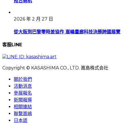
抢占商机
2026 年 2 月 27 日
從大阪到巴黎零時差協作 嵩嶋畫廊科技決勝跨國展覽
客服LINE
Copyright © KASASHIMA CO., LTD. 嵩島株式会社
關於我們
活動消息
參展報名
新聞報導
相關連結
聯繫嵩嶋
日本語