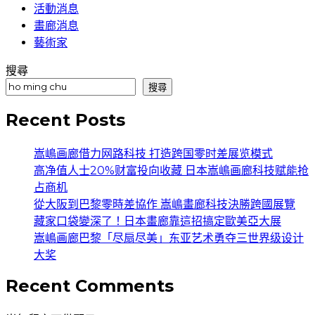
活動消息
畫廊消息
藝術家
搜尋
搜尋
Recent Posts
嵩嶋画廊借力网路科技 打造跨国零时差展览模式
高净值人士20%财富投向收藏 日本嵩嶋画廊科技赋能抢
占商机
從大阪到巴黎零時差協作 嵩嶋畫廊科技決勝跨國展覽
藏家口袋變深了！日本畫廊靠這招搞定歐美亞大展
嵩嶋画廊巴黎「尽扇尽美」东亚艺术勇夺三世界级设计
大奖
Recent Comments