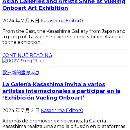
Asian Galleries and Artists Shine at Vueling
Onboart Art Exhibition
2024 年 7 月 6 日
Kasashima Editor
0
From the East, the Kasashima Gallery from Japan and
a group of Taiwanese painters bring vibrant Asian art
to the exhibition.
CONTINUE READING
歐洲新聞
畫廊消息
La Galería Kasashima invita a varios
artistas internacionales a participar en la
‘Exhibición Vueling Onboart’
2024 年 7 月 2 日
Kasashima Editor
0
Además de promover exhibiciones, la Galería
Kasashima realiza una amplia difusión en plataformas