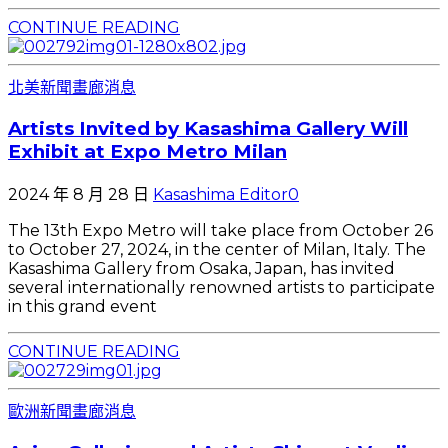
CONTINUE READING
北美新聞
畫廊消息
Artists Invited by Kasashima Gallery Will
Exhibit at Expo Metro Milan
2024 年 8 月 28 日
Kasashima Editor
0
The 13th Expo Metro will take place from October 26
to October 27, 2024, in the center of Milan, Italy. The
Kasashima Gallery from Osaka, Japan, has invited
several internationally renowned artists to participate
in this grand event
CONTINUE READING
歐洲新聞
畫廊消息