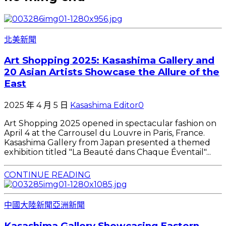
北美新聞
Art Shopping 2025: Kasashima Gallery and
20 Asian Artists Showcase the Allure of the
East
2025 年 4 月 5 日
Kasashima Editor
0
Art Shopping 2025 opened in spectacular fashion on
April 4 at the Carrousel du Louvre in Paris, France.
Kasashima Gallery from Japan presented a themed
exhibition titled "La Beauté dans Chaque Éventail"...
CONTINUE READING
中國大陸新聞
亞洲新聞
Kasashima Gallery Showcasing Eastern