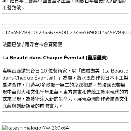
40 把日本工藝與中國書畫水墨畫，向數百年歷史的京都摺扇
工藝致敬。
0
1
2
3
4
5
6
7
8
9
0
0
1
2
3
4
5
6
7
8
9
0
0
1
2
3
4
5
6
7
8
9
0
0
1
2
3
4
5
6
7
8
9
0
0
法國巴黎 / 羅浮宮卡魯賽爾廳
La Beauté dans Chaque Éventail (盡扇盡美)
嵩嶋画廊邀集台日 20 位藝術家，以「盡扇盡美（La Beauté
dans Chaque Éventail）」為題，將水墨創作與日本手工製
扇坊合作，打造40多款獨一無二的京都摺扇，於法國巴黎展
現中華與大和文化千年風華。東方書畫和傳統工藝用現代的方
式來呈現，為藝術注入新的生命力，展現亞洲創作者結合文化
底蘊與創新語彙的前瞻實力。