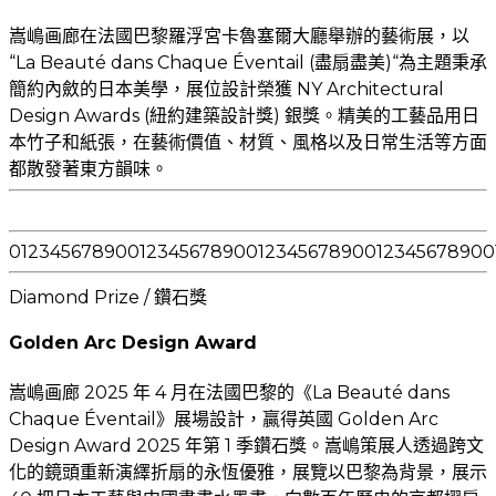
嵩嶋画廊在法國巴黎羅浮宮卡魯塞爾大廳舉辦的藝術展，以
“La Beauté dans Chaque Éventail (盡扇盡美)“為主題秉承
簡約內斂的日本美學，展位設計榮獲 NY Architectural
Design Awards (紐約建築設計獎) 銀獎。精美的工藝品用日
本竹子和紙張，在藝術價值、材質、風格以及日常生活等方面
都散發著東方韻味。
0
1
2
3
4
5
6
7
8
9
0
0
1
2
3
4
5
6
7
8
9
0
0
1
2
3
4
5
6
7
8
9
0
0
1
2
3
4
5
6
7
8
9
0
0
Diamond Prize / 鑽石獎
Golden Arc Design Award
嵩嶋画廊 2025 年 4 月在法國巴黎的《La Beauté dans
Chaque Éventail》展場設計，贏得英國 Golden Arc
Design Award 2025 年第 1 季鑽石獎。嵩嶋策展人透過跨文
化的鏡頭重新演繹折扇的永恆優雅，展覽以巴黎為背景，展示