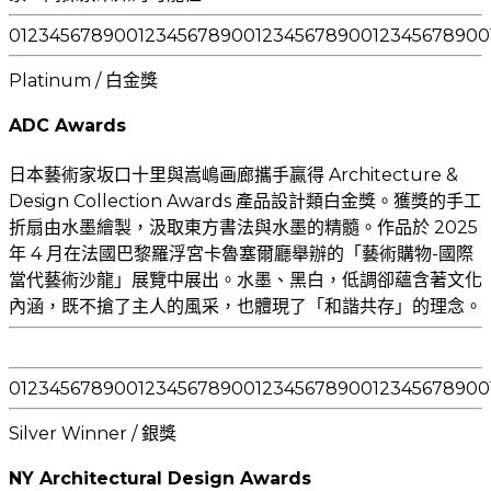
0
1
2
3
4
5
6
7
8
9
0
0
1
2
3
4
5
6
7
8
9
0
0
1
2
3
4
5
6
7
8
9
0
0
1
2
3
4
5
6
7
8
9
0
0
Platinum / 白金獎
ADC Awards
日本藝術家坂口十里與嵩嶋画廊攜手贏得 Architecture &
Design Collection Awards 產品設計類白金獎。獲獎的手工
折扇由水墨繪製，汲取東方書法與水墨的精髓。作品於 2025
年 4 月在法國巴黎羅浮宮卡魯塞爾廳舉辦的「藝術購物-國際
當代藝術沙龍」展覽中展出。水墨、黑白，低調卻蘊含著文化
內涵，既不搶了主人的風采，也體現了「和諧共存」的理念。
0
1
2
3
4
5
6
7
8
9
0
0
1
2
3
4
5
6
7
8
9
0
0
1
2
3
4
5
6
7
8
9
0
0
1
2
3
4
5
6
7
8
9
0
0
Silver Winner / 銀獎
NY Architectural Design Awards