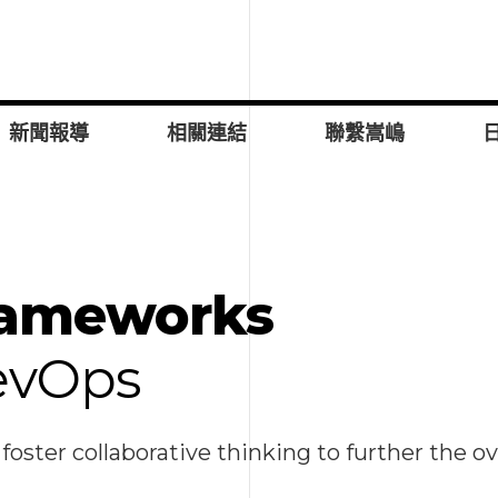
新聞報導
相關連結
聯繫嵩嶋
frameworks
DevOps
foster collaborative thinking to further the ov