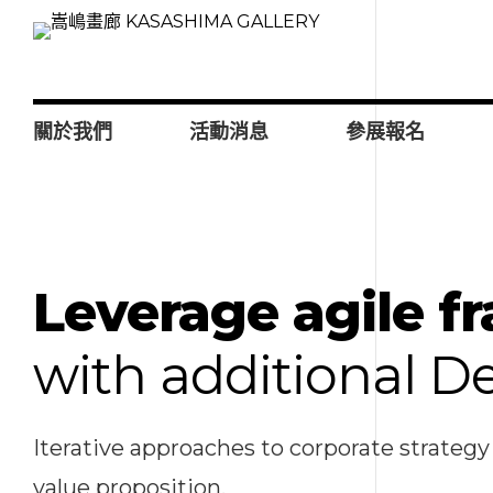
關於我們
活動消息
參展報名
Leverage agile 
with additional 
Iterative approaches to corporate strategy 
value proposition.