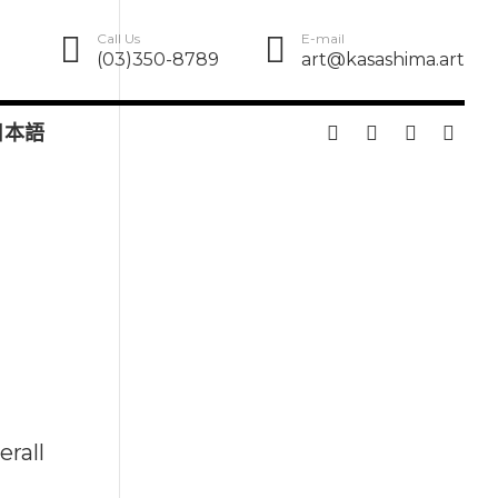
Call Us
E-mail
(03)350-8789
art@kasashima.art
日本語
erall