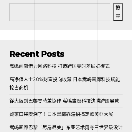
搜
尋
Recent Posts
嵩嶋画廊借力网路科技 打造跨国零时差展览模式
高净值人士20%财富投向收藏 日本嵩嶋画廊科技赋能
抢占商机
從大阪到巴黎零時差協作 嵩嶋畫廊科技決勝跨國展覽
藏家口袋變深了！日本畫廊靠這招搞定歐美亞大展
嵩嶋画廊巴黎「尽扇尽美」东亚艺术勇夺三世界级设计