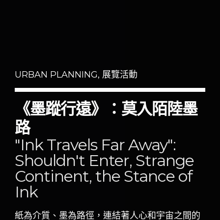
淌，彷彿是心靈的自發表達，觀眾可以根據個人的感受
進行心靈的共振。
作品名：《心生樂章》
墨色與音符巧妙結合，呈現一場奇幻的心靈樂章。觀眾
可以透過畫面中的墨色音符，感受到一種深沉而豐富的
URBAN PLANNING, 展覽活動
心靈對話之旅。
《墨蹤行遠》：莫入陌陸墨
第二系列：墨路踏遠
路
作品名：《墨海千里》
"Ink Travels Far Away":
將墨色化作波濤翻湧的海洋，千里波光粼粼。王志以奔
Shouldn't Enter, Strange
放的筆法表現出墨海的浩瀚，使觀眾彷彿置身於一場墨
色之海的冒險之旅。
Continent, the Stance of
Ink
作品名：《千籬山影》
作品以深淺交錯的墨色描繪出遠山的輪廓，墨影幽幽。
紙為介質、墨為路徑，連結著人心和宇宙之間的
觀眾可以感受到墨色中蘊含的遙遠與深邃，彷彿是踏上