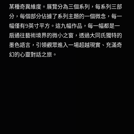
某種奇異維度。展覽分為三個系列，每系列三部
一條通往未知境地的墨色之路。
分，每個部分佔據了系列主題的一個微念，每一
作品名：《山映墨行》
幅僅有9英寸平方。這九幅作品，每一幅都是一
以墨色勾勒出深山夜空映至水塘的璀璨星辰。墨色如行
扇通往藝術境界的微小之窗，透過大同氏獨特的
雲流水，星光閃爍，呈現一種空靈而神秘的墨色夜行之
墨色語言，引領觀眾進入一場超越現實、充滿奇
感。
幻的心靈對話之旅。
「《墨蹤行遠》：莫入陌陸墨路」中的這九幅作品，每
一幅都是一扇通往藝術境界的微小之窗，透過王志獨特
的墨色語言，引領觀眾進入一場超越現實、充滿奇幻的
心靈對話之旅。誠摯地邀請您預約參觀《墨蹤行遠》水
墨創作展，一起欣賞當代書畫藝術的美麗和精髓。