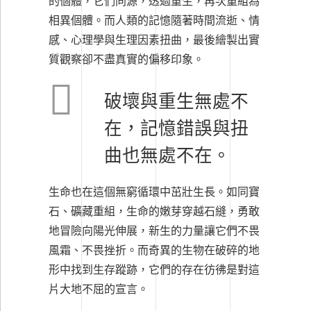
的個體，它們同源，透過重生，再次重組為
相異個體。而人類的記憶隨著時間流逝、情
感、心理學與生理因素扭曲，最後繪製出實
質觀察卻不盡真實的偏移印象。
破壞與重生無處不
在，記憶錯誤與扭
曲也無處不在。
生命也在這個無窮循環中茁壯生長。如同寶
石、礦藏重組，生命的嫩芽穿越石縫，勇敢
地冒險向陽光伸展，新生的力量讓它們不畏
風霜、不畏挫折。而奇異的生物在破碎的地
形中找到生存蹤跡，它們的存在彷彿是對這
片大地不屈的宣言。