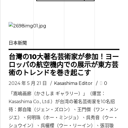
日本新聞
台灣の10大著名芸術家が参加！ヨー
ロッパの航空機内での展示が東方芸
術のトレンドを巻き起こす
2024 年 5 月 21 日
Kasashima Editor
0
「嵩嶋画廊（かさしま ギャラリー）」（運営：
Kasashima Co., Ltd.）が台湾の著名芸術家を10名招
待：鄭自隆（ジェン・ズロン）、王門傑（ワン・メン
ジエ）、何明珠（ホー・ミンジュ）、呉秀音（ウー・
シュウイン）、呉欐櫻（ウー・リーイン）、張羽璇