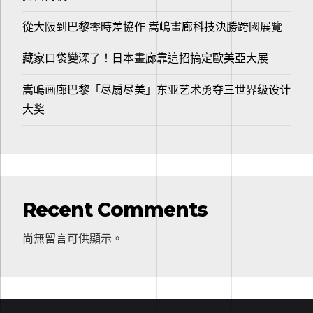
從大阪到巴黎零時差協作 嵩嶋畫廊科技決勝跨國展覽
藏家口袋變深了！日本畫廊靠這招搞定歐美亞大展
嵩嶋画廊巴黎「尽扇尽美」东亚艺术勇夺三世界级设计
大奖
Recent Comments
尚無留言可供顯示。