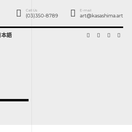
Call Us
E-mail
(03)350-8789
art@kasashima.art
日本語