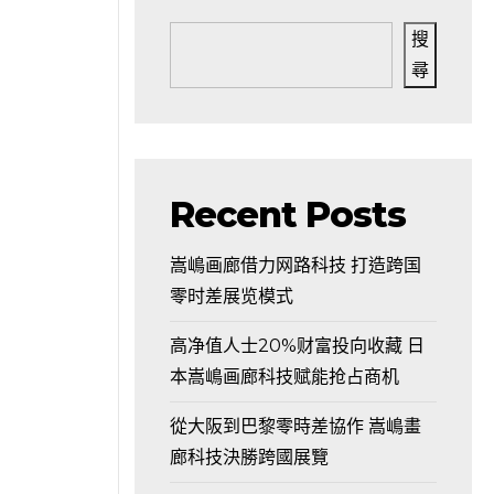
搜
尋
Recent Posts
嵩嶋画廊借力网路科技 打造跨国
零时差展览模式
高净值人士20%财富投向收藏 日
本嵩嶋画廊科技赋能抢占商机
從大阪到巴黎零時差協作 嵩嶋畫
廊科技決勝跨國展覽