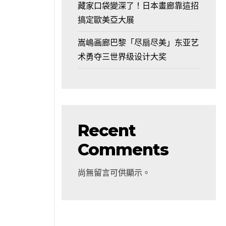
藏家口袋變深了！日本畫廊靠這招
搞定歐美亞大展
嵩嶋画廊巴黎「尽扇尽美」东亚艺
术勇夺三世界级设计大奖
Recent
Comments
尚無留言可供顯示。