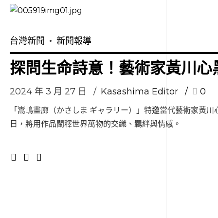
台灣新聞
新聞報導
探問生命詩意！藝術家黃川心
2024 年 3 月 27 日
Kasashima Editor
0
「嵩嶋畫廊（かさしま ギャラリー）」特邀當代藝術家黃川
日，將用作品闡釋世界萬物的交織、羈絆與情感。