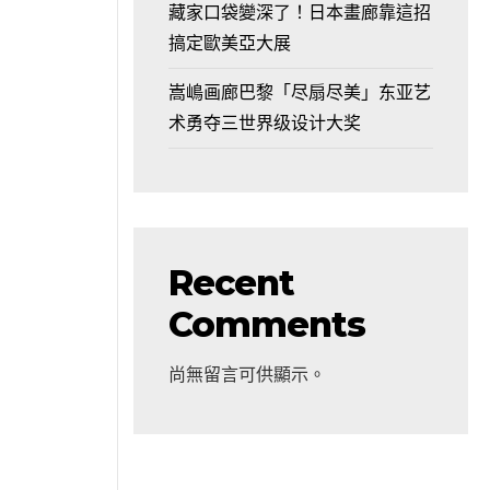
藏家口袋變深了！日本畫廊靠這招
搞定歐美亞大展
嵩嶋画廊巴黎「尽扇尽美」东亚艺
术勇夺三世界级设计大奖
Recent
Comments
尚無留言可供顯示。