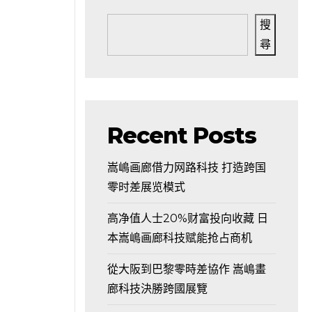
搜
尋
Recent Posts
嵩嶋画廊借力网路科技 打造跨国
零时差展览模式
高净值人士20%财富投向收藏 日
本嵩嶋画廊科技赋能抢占商机
從大阪到巴黎零時差協作 嵩嶋畫
廊科技決勝跨國展覽