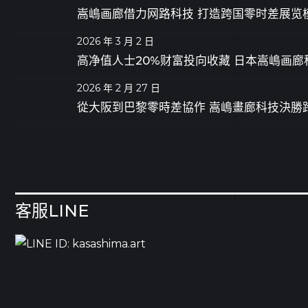
嵩嶋画廊借力网路科技 打造跨国零时差展览
2026 年 3 月 2 日
高净值人士20%财富投向收藏 日本嵩嶋画
2026 年 2 月 27 日
從大阪到巴黎零時差協作 嵩嶋畫廊科技決勝
客服LINE