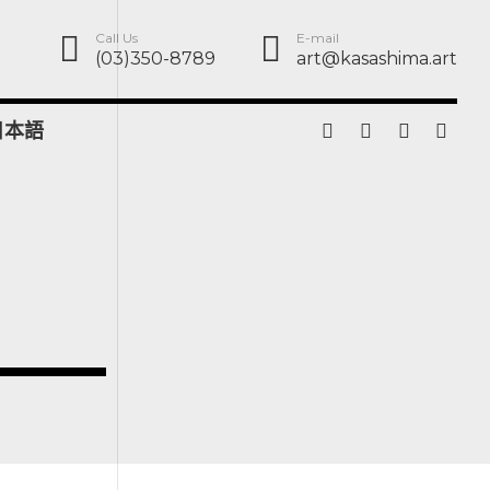
Call Us
E-mail
(03)350-8789
art@kasashima.art
日本語