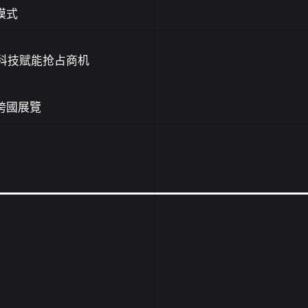
模式
廊科技赋能抢占商机
跨國展覽