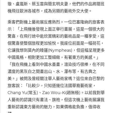
璇、盧嵐新、蔡玉雲與簡玄明夫妻，他們的作品將隨班
機飛往歐洲各城市，成為另類的藝術外交大使。
乘客們對機上藝術展反應熱烈。一位巴塞隆納的旅客表
示：「上飛機後發現上面正舉行畫展，這是一個很大的
驚喜，在飛行途中能欣賞精彩的藝術品是一種享受，這
個驚喜使整個旅程更加愉悅。我座位前面是一幅荷花，
它讓我想到莫內的睡蓮(Nympheas)，但這幅呈現更多
中國風格，相對更加工整細緻，有著東方的美感。」
「我在飛機上看到中國水墨畫，渲染技巧很棒，在不同
濃度的黑灰白之間畫出山、水、瀑布等，有古典之
美。」被問及曾經關注華人藝術家嗎？這位來自巴黎的
旅客說：「比較少，只知道幾位法國華裔藝術家，
Chang Yu(常玉)、Zao Wou-Ki(趙無極)。以前我對華
人藝術的認識只有書法、旗袍，但這次機上藝術展讓我
重新認識東方藝術的魅力，如果價格能負擔，值得收