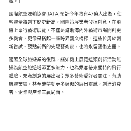
藏。」
國際航空運輸協會(IATA)預計今年將有47億人出遊，使
客運量將創下歷史新高，國際策展業者發揮創意，在飛
機上舉行藝術展覽，不僅是幫助海內外藝術市場開創更
多機會，更像是搭起一座跨界藝文橋樑，這些位勇於創
新嘗試、觀點前衛的先驅藝術家，也將永留藝術史冊。
隨著全球旅遊業的復甦，諸如機上展覽這類創新活動無
疑為航空旅遊增添更多魅力，也為乘客帶來獨特的飛行
體驗。充滿創意的展出吸引眾多藝術愛好者關注、有助
航運業績，甚至能帶動更多類似的展出靈感，創造消費
者、企業與產業三贏局面。