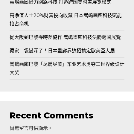
嵩嶋画廊借力网路科技 打造跨国零时差展览模式
高净值人士20%财富投向收藏 日本嵩嶋画廊科技赋能
抢占商机
從大阪到巴黎零時差協作 嵩嶋畫廊科技決勝跨國展覽
藏家口袋變深了！日本畫廊靠這招搞定歐美亞大展
嵩嶋画廊巴黎「尽扇尽美」东亚艺术勇夺三世界级设计
大奖
Recent Comments
尚無留言可供顯示。