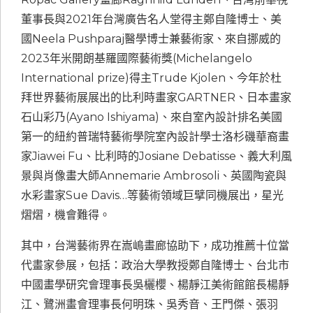
董事長與2021年台灣廣告名人堂得主鄭自隆博士、美
國Neela Pushparaj醫學博士兼藝術家、來自挪威的
2023年米開朗基羅國際藝術獎(Michelangelo
International prize)得主Trude Kjolen、今年於杜
拜世界藝術展展出的比利時畫家GARTNER、日本畫家
石山彩乃(Ayano Ishiyama)、來自室內設計排名美國
第一的紐約普瑞特藝術學院室內設計學士洛杉磯華裔畫
家Jiawei Fu、比利時的Josiane Debatisse、義大利風
景與肖像畫大師Annemarie Ambrosoli、英國陶瓷與
水彩畫家Sue Davis…等藝術領域巨擘同機展出，星光
熠熠，機會難得。
其中，台灣藝術界在嵩嶋畫廊協助下，成功推薦十位當
代畫家參展，包括：政治大學教授鄭自隆博士、台北市
中國畫學研究會理事長吳欐櫻、楊靜江美術館館長楊靜
江、鷺洲畫會理事長何明珠、吳秀音、王門傑、張羽