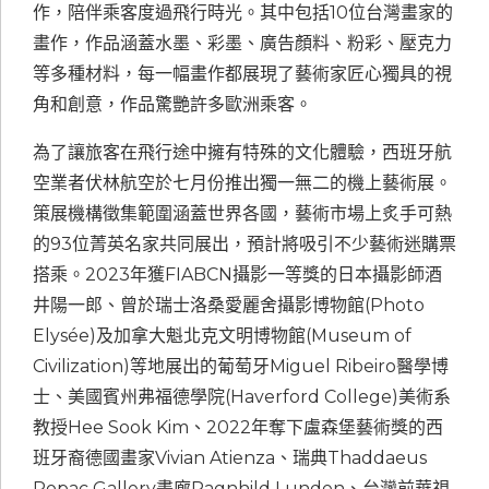
作，陪伴乘客度過飛行時光。其中包括10位台灣畫家的
畫作，作品涵蓋水墨、彩墨、廣告顏料、粉彩、壓克力
等多種材料，每一幅畫作都展現了藝術家匠心獨具的視
角和創意，作品驚艷許多歐洲乘客。
為了讓旅客在飛行途中擁有特殊的文化體驗，西班牙航
空業者伏林航空於七月份推出獨一無二的機上藝術展。
策展機構徵集範圍涵蓋世界各國，藝術市場上炙手可熱
的93位菁英名家共同展出，預計將吸引不少藝術迷購票
搭乘。2023年獲FIABCN攝影一等獎的日本攝影師酒
井陽一郎、曾於瑞士洛桑愛麗舍攝影博物館(Photo
Elysée)及加拿大魁北克文明博物館(Museum of
Civilization)等地展出的葡萄牙Miguel Ribeiro醫學博
士、美國賓州弗福德學院(Haverford College)美術系
教授Hee Sook Kim、2022年奪下盧森堡藝術獎的西
班牙裔德國畫家Vivian Atienza、瑞典Thaddaeus
Ropac Gallery畫廊Ragnhild Lunden、台灣前華視