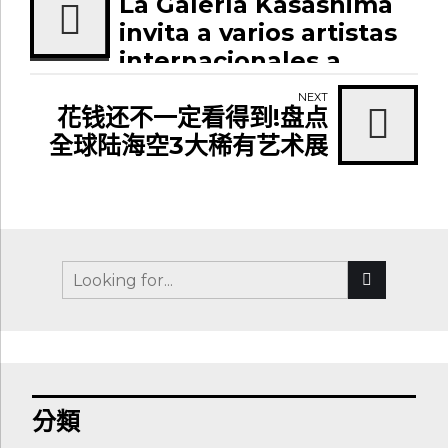
La Galería Kasashima
invita a varios artistas
internacionales a
participar en la
NEXT
'Exhibición Vueling
花钱还不一定看得到!盘点
Onboart'
全球陆海空3大稀有艺术展
分類